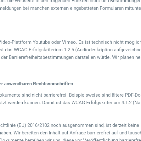
ht die Webseite in den folgenden Punkten nicht den Bestimmungen d
ermeldungen bei manchen externen eingebetteten Formularen mitunte
Video-Plattform Youtube oder Vimeo. Es ist technisch nicht möglich,
t das WCAG-Erfolgskriterium 1.2.5 (Audiodeskription aufgezeichnet) 
er Barrierefreiheitsbestimmungen darstellen würde. Wir planen neu
der anwendbaren Rechtsvorschriften
kumente sind nicht barrierefrei. Beispielsweise sind ältere PDF-D
tzt werden können. Damit ist das WCAG Erfolgskriterium 4.1.2 (Name,
 Richtlinie (EU) 2016/2102 noch ausgenommen sind, ist derzeit keine
ben. Wir bereiten den Inhalt auf Anfrage barrierefrei auf und tau
ue Dokumente bemühen wir uns, diese vor Veröffentlichung barriere