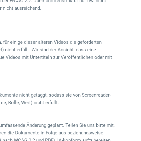
er WCAG 2.2: Überschriftenstruktur nur tlw. nicht
r nicht ausreichend.
 für einige dieser älteren Videos die geforderten
nicht erfüllt. Wir sind der Ansicht, dass eine
e Videos mit Untertiteln zur Veröffentlichen oder mit
okumente nicht getaggt, sodass sie von Screenreader-
 Rolle, Wert) nicht erfüllt.
 umfassende Änderung geplant. Teilen Sie uns bitte mit,
schen die Dokumente in Folge aus beziehungsweise
frei nach WCAG 2.2 und PDF/UA-konform aufzubereiten.