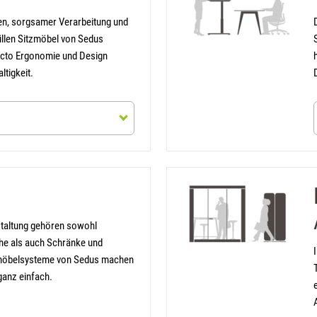
en, sorgsamer Verarbeitung und
üllen Sitzmöbel von Sedus
ncto Ergonomie und Design
ltigkeit.
formationen
(öff
staltung gehören sowohl
he als auch Schränke und
möbelsysteme von Sedus machen
ganz einfach.