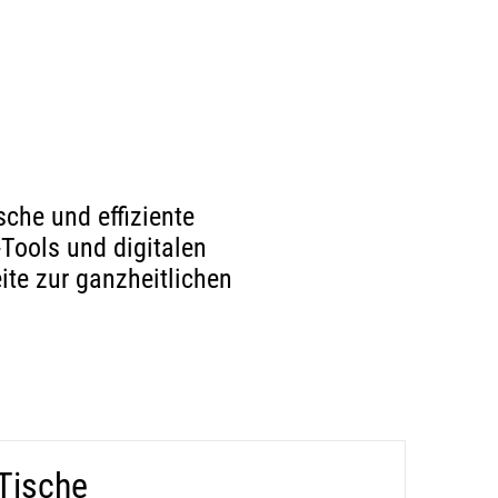
che und effiziente
ools und digitalen
te zur ganzheitlichen
Tische
net in neuem Tab)