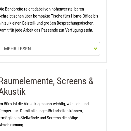
Die Bandbreite reicht dabei von höhenverstellbaren
Schreibtischen über kompakte Tische fürs Home-Office bis
hin zu kleinen Beistell- und großen Besprechungstischen.
Damit für jede Arbeit das Passende zur Verfügung steht.
MEHR LESEN
Detailinformationen
Raumelemente, Screens &
net in neuem Tab)
Akustik
Im Büro ist die Akustik genauso wichtig, wie Licht und
Temperatur. Damit alle ungestört arbeiten können,
ermöglichen Stellwände und Screens die nötige
Abschirumung.