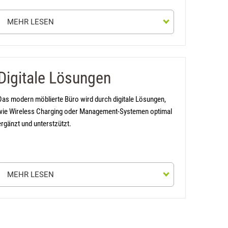
MEHR LESEN
Detailinformationen
Digitale Lösungen
net in neuem Tab)
Das modern möblierte Büro wird durch digitale Lösungen,
wie Wireless Charging oder Management-Systemen optimal
ergänzt und unterstzützt.
MEHR LESEN
Detailinformationen