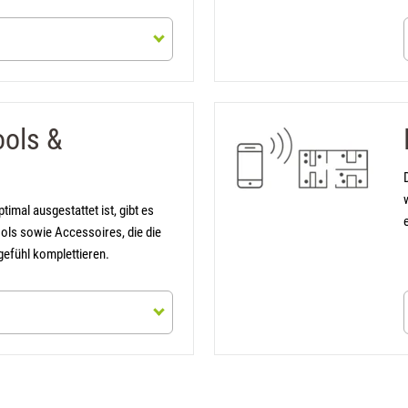
formationen
ols &
(öff
timal ausgestattet ist, gibt es
ls sowie Accessoires, die die
efühl komplettieren.
formationen