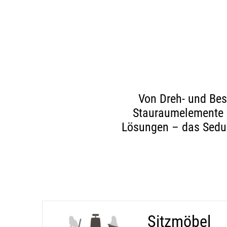
Von Dreh- und Bes
Stauraumelemente 
Lösungen – das Sedus
Sitzmöbel
(öffnet in neuem Tab)