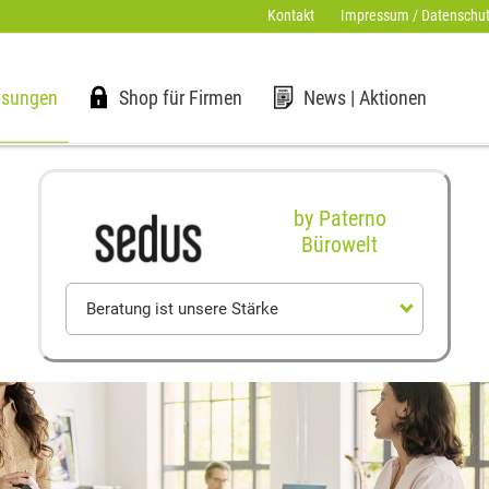
Kontakt
Impressum / Datenschut
ösungen
Shop für Firmen
News | Aktionen
by Paterno
Bürowelt
Beratung ist unsere Stärke
Sie haben Fragen?
Blätterbroschüren
Ausstellung