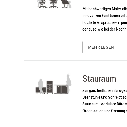
Mit hochwertigen Materiali
innovativen Funktionen erf
höchste Ansprüche - in pu
genauso wie bei der Nachha
MEHR LESEN
Detailin
Stauraum
(öffnet in neuem Tab)
Zur ganzheitlichen Büroge
Drehstühle und Schreibtisc
Stauraum. Modulare Büro
Organisation und Ordnung 