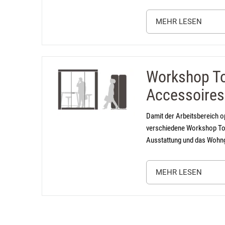
MEHR LESEN
Detailin
Workshop To
(öffnet in neuem Tab)
Accessoires
Damit der Arbeitsbereich op
verschiedene Workshop Too
Ausstattung und das Wohng
MEHR LESEN
Detailin